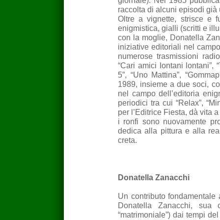
giornale). Nel 1985 pubblica 
raccolta di alcuni episodi già u
Oltre a vignette, strisce e fu
enigmistica, gialli (scritti e i
con la moglie, Donatella Zanacc
iniziative editoriali nel camp
numerose trasmissioni radiof
“Cari amici lontani lontani”, 
5”, “Uno Mattina”, “Gommapi
1989, insieme a due soci, co
nel campo dell’editoria enigm
periodici tra cui “Relax”, “Mi
per l’Editrice Fiesta, dà vita
i ronfi sono nuovamente prota
dedica alla pittura e alla re
creta.
Donatella Zanacchi
Un contributo fondamentale al
Donatella Zanacchi, sua 
“matrimoniale”) dai tempi del 