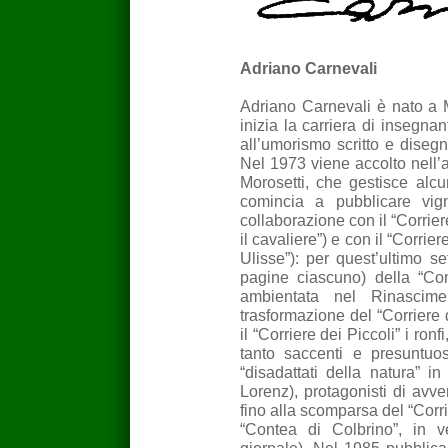
Adriano Carnevali
Adriano Carnevali è nato a M
inizia la carriera di insegn
all’umorismo scritto e diseg
Nel 1973 viene accolto nell’a
Morosetti, che gestisce alcuni
comincia a pubblicare vig
collaborazione con il “Corriere
il cavaliere”) e con il “Corrie
Ulisse”): per quest’ultimo se
pagine ciascuno) della “Con
ambientata nel Rinascim
trasformazione del “Corriere 
il “Corriere dei Piccoli” i ron
tanto saccenti e presuntuos
“disadattati della natura” i
Lorenz), protagonisti di avve
fino alla scomparsa del “Corrie
“Contea di Colbrino”, in v