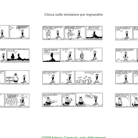
Clicca sulle miniature per ingrandire
©2009 Adriano Carnevali - tutti i diritti riservati