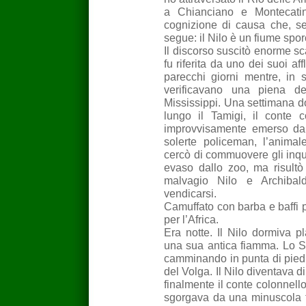
a Chianciano e Montecati
cognizione di causa che, s
segue: il Nilo è un fiume spor
Il discorso suscitò enorme sca
fu riferita da uno dei suoi af
parecchi giorni mentre, in s
verificavano una piena d
Mississippi. Una settimana d
lungo il Tamigi, il conte 
improvvisamente emerso dal
solerte policeman, l’animal
cercò di commuovere gli inqui
evaso dallo zoo, ma risultò 
malvagio Nilo e Archibal
vendicarsi.
Camuffato con barba e baffi po
per l’Africa.
Era notte. Il Nilo dormiva 
una sua antica fiamma. Lo Sh
camminando in punta di piedi
del Volga. Il Nilo diventava di
finalmente il conte colonnell
sgorgava da una minuscola fe