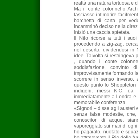
realtà una natura tortuosa e d
Ma il conte colonnello Arc
lasciasse intimorire facilmen
barchetta di carta per ved
incamminò deciso nella direz
Iniziò una caccia spietata.
Il Nilo ricorse a tutti i suo
procedendo a zig-zag, cercan
nel deserto, dividendosi in
idee. Talvolta si restringeva
, quando il conte colonne
soddisfazione, convinto 
improvvisamente formando lagh
scorrere in senso inverso, a
questo punto lo Sheppleton p
indigeni, messi K.O. da un
immediatamente a Londra e s
memorabile conferenza.
«Signori – disse agli austeri 
senza false modestie, che, 
conoscitori di acque, sian
vaporeggiato sui mari di ogni 
ho pagaiato, nuotato e sguazza
ho attraversato il Rio delle 