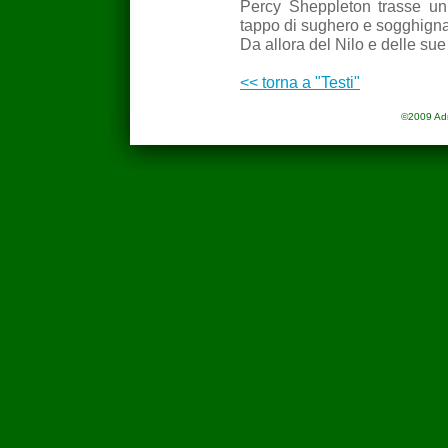
Percy Sheppleton trasse un 
tappo di sughero e sogghignan
Da allora del Nilo e delle sue
<< torna a "Testi"
©2009 Adria