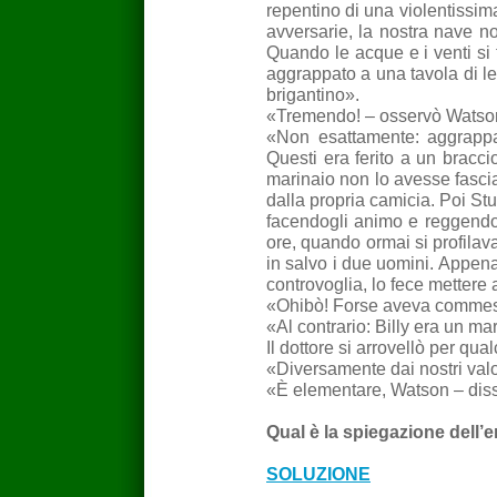
repentino di una violentissi
avversarie, la nostra nave no
Quando le acque e i venti si f
aggrappato a una tavola di le
brigantino».
«Tremendo! – osservò Watson
«Non esattamente: aggrappat
Questi era ferito a un bracc
marinaio non lo avesse fascia
dalla propria camicia. Poi Stub
facendogli animo e reggendo
ore, quando ormai si profilav
in salvo i due uomini. Appena
controvoglia, lo fece mettere ag
«Ohibò! Forse aveva commes
«Al contrario: Billy era un ma
Il dottore si arrovellò per qu
«Diversamente dai nostri valo
«È elementare, Watson – disse
Qual è la spiegazione dell
SOLUZIONE