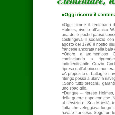
«Oggi ricorre il centena
«Oggi ricorre il centenario 
Holmes, rivolto all’amico 
una delle poche pause concess
costringeva il sodalizio con
agosto del 1798 il nostro ill
francese ancorata nella baia 
«Onore all’ardimentoso 
cominciando a riprender
indimenticabile Orazio Coc
ripresa dall’abbiocco non era
«A proposito di battaglie nav
ritengo possa aiutarvi a risv
«Sono tutto orecchi» garan
uno sbadiglio.
«Dunque – riprese Holmes, –
delle guerre napoleoniche. N
al servizio di Sua Maestà, i
flotta che veleggiava lungo l
navale francese. Seguì un ter