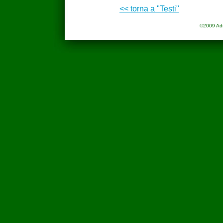
<< torna a "Testi"
©2009 Adria